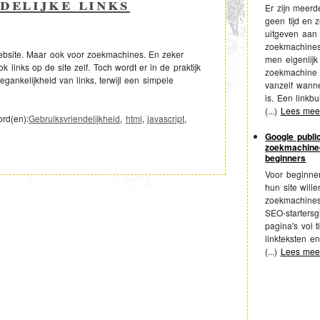
delijke links
Er zijn meer
geen tijd en 
uitgeven aan 
zoekmachines
 website. Maar ook voor zoekmachines. En zeker
men eigenlij
 links op de site zelf. Toch wordt er in de praktijk
zoekmachine e
gankelijkheid van links, terwijl een simpele
vanzelf wanne
is. Een linkbui
(...)
Lees me
ord(en):
Gebruiksvriendelijkheid
,
html
,
javascript
,
Google public
zoekmachineo
beginners
Voor beginne
hun site will
zoekmachines
SEO-startersg
pagina's vol t
linkteksten en
(...)
Lees me