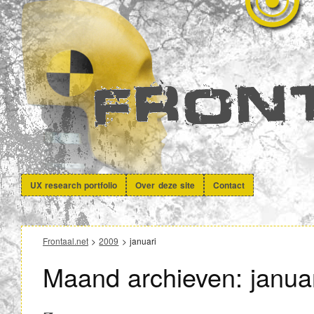
UX research portfolio
Over deze site
Contact
Frontaal.net
>
2009
> januari
Maand archieven:
janua