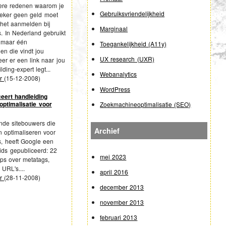
dere redenen waarom je
Gebruiksvriendelijkheid
zeker geen geld moet
het aanmelden bij
Marginaal
. In Nederland gebruikt
k maar één
Toegankelijkheid (A11y)
n die vindt jou
UX research (UXR)
er er een link naar jou
lding-expert legt...
Webanalytics
er
(
15-12-2008
)
WordPress
eert handleiding
ptimalisatie voor
Zoekmachineoptimalisatie (SEO)
nde sitebouwers die
Archief
en optimaliseren voor
, heeft Google een
ids gepubliceerd: 22
mei 2023
ips over metatags,
 URL's....
april 2016
er
(
28-11-2008
)
december 2013
november 2013
februari 2013