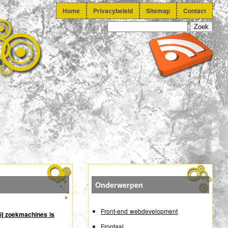
Home
Privacybeleid
Sitemap
Contact
Onderwerpen
Front-end webdevelopment
j zoekmachines is
Frontaal