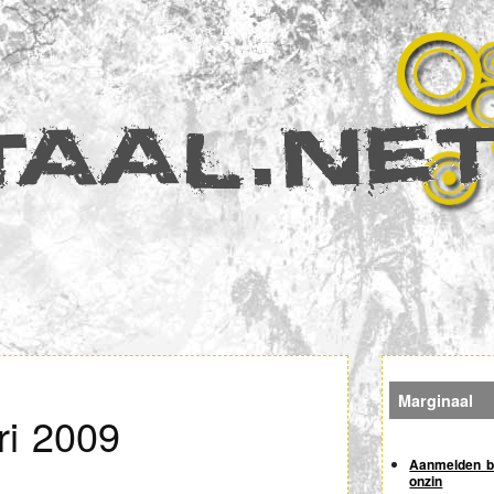
Zoeken
Marginaal
ri 2009
Aanmelden bi
onzin