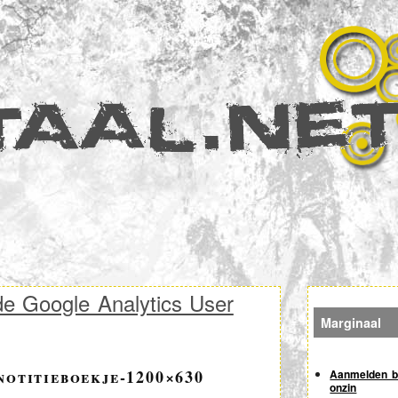
Zoeken
de Google Analytics User
Marginaal
otitieboekje-1200×630
Aanmelden bi
onzin