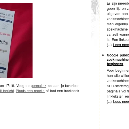
Er zijn meer
geen tijd en 
uitgeven aan 
zoekmachines
men eigenlij
zoekmachine e
vanzelf wanne
is. Een linkbui
(...)
Lees me
Google public
zoekmachineo
beginners
Voor beginne
hun site will
zoekmachines
 om 17:19
. Voeg de
permalink
toe aan je favoriete
SEO-startersg
t bericht
.
Plaats een reactie
of laat een trackback
pagina's vol t
linkteksten en
(...)
Lees me