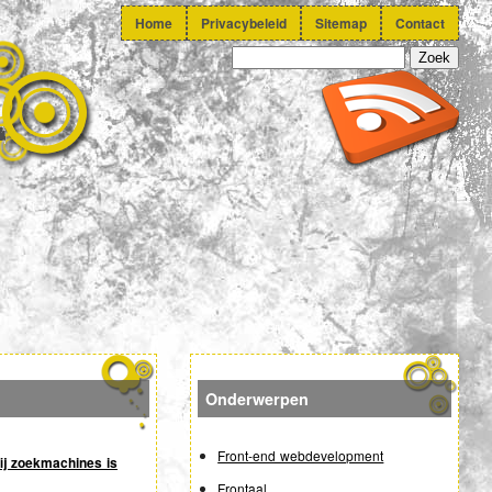
Home
Privacybeleid
Sitemap
Contact
Onderwerpen
Front-end webdevelopment
j zoekmachines is
Frontaal