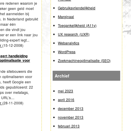
dere redenen waarom je
Gebruiksvriendelijkheid
zeker geen geld moet
het aanmelden bij
Marginaal
. In Nederland gebruikt
k maar één
Toegankelijkheid (A11y)
n die vindt jou
UX research (UXR)
er er een link naar jou
lding-expert legt...
Webanalytics
er
(
15-12-2008
)
WordPress
eert handleiding
ptimalisatie voor
Zoekmachineoptimalisatie (SEO)
nde sitebouwers die
Archief
en optimaliseren voor
, heeft Google een
ids gepubliceerd: 22
mei 2023
ips over metatags,
 URL's....
april 2016
er
(
28-11-2008
)
december 2013
november 2013
februari 2013