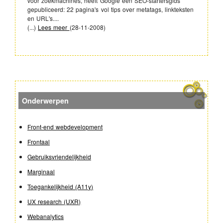
voor zoekmachines, heeft Google een SEO-startersgids
gepubliceerd: 22 pagina's vol tips over metatags, linkteksten
en URL's....
(...)
Lees meer
(
28-11-2008
)
Onderwerpen
Front-end webdevelopment
Frontaal
Gebruiksvriendelijkheid
Marginaal
Toegankelijkheid (A11y)
UX research (UXR)
Webanalytics