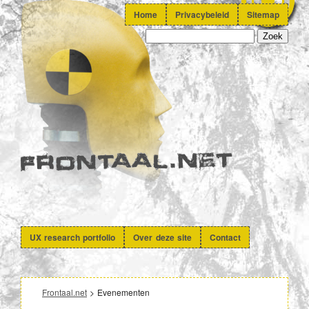
Home
Privacybeleid
Sitemap
UX research portfolio
Over deze site
Contact
Frontaal.net
>
Evenementen