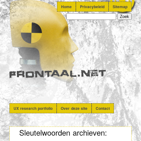
Home
Privacybeleid
Sitemap
UX research portfolio
Over deze site
Contact
Sleutelwoorden archieven: