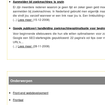
Aanmelden bij zoekmachines is onzin
Er zijn meerdere redenen waarom je geen tijd en zeker geen geld moe
aanmelden bij zoekmachines. In Nederland gebruikt men eigenlijk m
die vindt jou vanzelf wanneer er een link naar jou is. Een linkbuilding-e
(...)
Lees meer
(
15-12-2008
)
Google publiceert handleiding zoekmachineoptimalisatie voor begin
Voor beginnende sitebouwers die hun site willen optimaliseren voor z
Google een SEO-startersgids gepubliceerd: 22 pagina's vol tips over m
URL's....
(...)
Lees meer
(
28-11-2008
)
Onderwerpen
Front-end webdevelopment
Frontaal