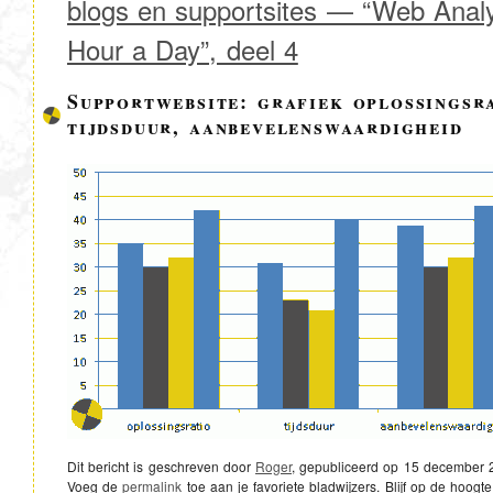
blogs en supportsites — “Web Analy
Hour a Day”, deel 4
Supportwebsite: grafiek oplossingsra
tijdsduur, aanbevelenswaardigheid
Dit bericht is geschreven door
Roger
, gepubliceerd op
15 december 
Voeg de
permalink
toe aan je favoriete bladwijzers. Blijf op de hoogte