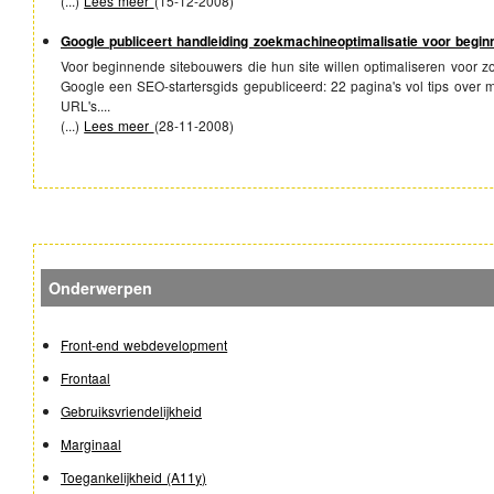
(...)
Lees meer
(
15-12-2008
)
Google publiceert handleiding zoekmachineoptimalisatie voor begin
Voor beginnende sitebouwers die hun site willen optimaliseren voor z
Google een SEO-startersgids gepubliceerd: 22 pagina's vol tips over m
URL's....
(...)
Lees meer
(
28-11-2008
)
Onderwerpen
Front-end webdevelopment
Frontaal
Gebruiksvriendelijkheid
Marginaal
Toegankelijkheid (A11y)