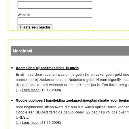
Website
Marginaal
Aanmelden bij zoekmachines is onzin
Er zijn meerdere redenen waarom je geen tijd en zeker geen geld moe
aanmelden bij zoekmachines. In Nederland gebruikt men eigenlijk m
die vindt jou vanzelf wanneer er een link naar jou is. Een linkbuilding-e
(...)
Lees meer
(
15-12-2008
)
Google publiceert handleiding zoekmachineoptimalisatie voor begin
Voor beginnende sitebouwers die hun site willen optimaliseren voor z
Google een SEO-startersgids gepubliceerd: 22 pagina's vol tips over m
URL's....
(...)
Lees meer
(
28-11-2008
)